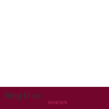
Ring til os
60587878