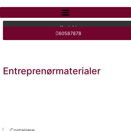
Kontakt
60587878
Entreprenørmaterialer
Containere