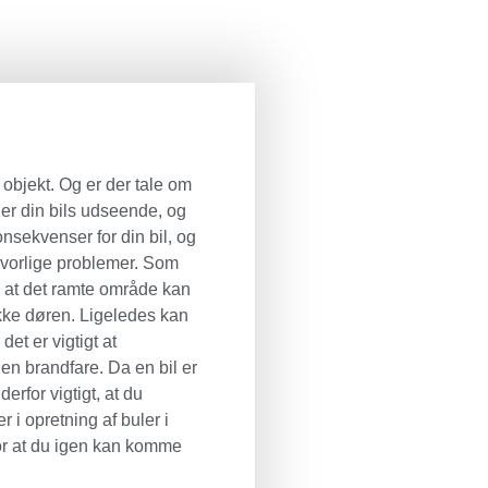
 objekt. Og er der tale om
ner din bils udseende, og
onsekvenser for din bil, og
 alvorlige problemer. Som
, at det ramte område kan
ukke døren. Ligeledes kan
et er vigtigt at
en brandfare. Da en bil er
rfor vigtigt, at du
r i opretning af buler i
i for at du igen kan komme