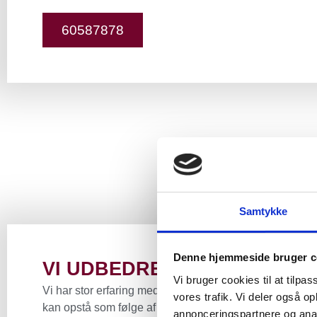
60587878
Samtykke
Denne hjemmeside bruger c
VI UDBEDRER ALLE BULER
Vi bruger cookies til at tilpas
Vi har stor erfaring med at håndtere de forskellige skad
vores trafik. Vi deler også 
kan opstå som følge af en bule, og derfor vil vi også i h
annonceringspartnere og anal