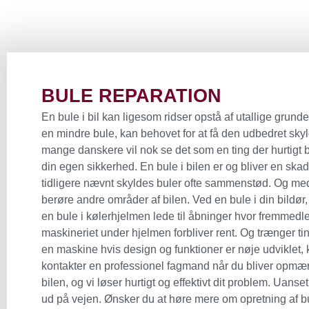
BULE REPARATION
En bule i bil kan ligesom ridser opstå af utallige grun
en mindre bule, kan behovet for at få den udbedret skyl
mange danskere vil nok se det som en ting der hurtigt bø
din egen sikkerhed. En bule i bilen er og bliver en skade
tidligere nævnt skyldes buler ofte sammenstød. Og med 
berøre andre områder af bilen. Ved en bule i din bildø
en bule i kølerhjelmen lede til åbninger hvor fremmedle
maskineriet under hjelmen forbliver rent. Og trænger ti
en maskine hvis design og funktioner er nøje udviklet, 
kontakter en professionel fagmand når du bliver opmær
bilen, og vi løser hurtigt og effektivt dit problem. Uanse
ud på vejen. Ønsker du at høre mere om opretning af bul