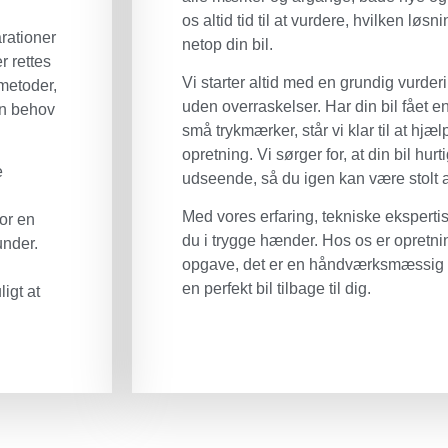
os altid tid til at vurdere, hvilken løsn
arationer
netop din bil.
r rettes
Vi starter altid med en grundig vurderi
metoder,
uden overraskelser. Har din bil fået en
den behov
små trykmærker, står vi klar til at hj
opretning. Vi sørger for, at din bil hurti
e
udseende, så du igen kan være stolt a
Med vores erfaring, tekniske ekspertis
or en
du i trygge hænder. Hos os er opretnin
under.
opgave, det er en håndværksmæssig di
en perfekt bil tilbage til dig.
igt at