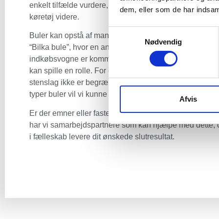
enkelt tilfælde vurdere, hvordan vi bedst hjælper dig og
dem, eller som de har indsaml
køretøj videre.
Samtykkevalg
Buler kan opstå af mange årsager. Måske har du fået e
Nødvendig
“Bilka bule”, hvor en anden har bakket ind i dig eller
indkøbsvogne er kommet på afveje. Men også et volds
kan spille en rolle. For eksempel kan hagl give buler –
stenslag ikke er begrænset til at skabe revner i forruden
typer buler vil vi kunne hjælpe dig med at udbedre.
Afvis
Er der emner eller faste karosseridele som kræver udski
har vi samarbejdspartnere som kan hjælpe med dette, 
i fælleskab levere dit ønskede slutresultat.