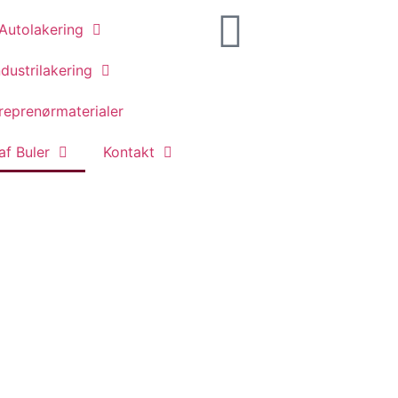
Autolakering
ndustrilakering
reprenørmaterialer
af Buler
Kontakt