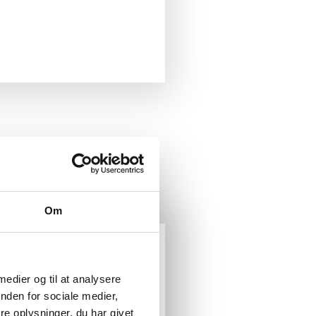
Om
 medier og til at analysere
NDLING
nden for sociale medier,
mmet en betydelig bule
e oplysninger, du har givet