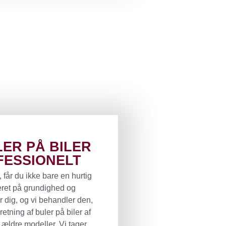
ER PÅ BILER
FESSIONELT
, får du ikke bare en hurtig
seret på grundighed og
for dig, og vi behandler den,
etning af buler på biler af
ældre modeller. Vi tager