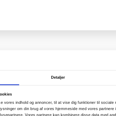
Detaljer
ookies
KORREKT
se vores indhold og annoncer, til at vise dig funktioner til sociale
KORROSIONSBEHA
er, der
oplysninger om din brug af vores hjemmeside med vores partnere i
vert
Når skaden først er sket og der er ko
ysepartnere. Vores partnere kan kombinere disse data med andr