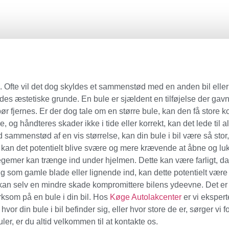
de. Ofte vil det dog skyldes et sammenstød med en anden bil eller
des æstetiske grunde. En bule er sjældent en tilføjelse der gav
r fjernes. Er der dog tale om en større bule, kan den få store k
, og håndteres skader ikke i tide eller korrekt, kan det lede til
sammenstød af en vis størrelse, kan din bule i bil være så stor
r, kan det potentielt blive svære og mere krævende at åbne og l
gemer kan trænge ind under hjelmen. Dette kan være farligt, da d
ng som gamle blade eller lignende ind, kan dette potentielt være 
kan selv en mindre skade kompromittere bilens ydeevne. Det er de
ksom på en bule i din bil. Hos
Køge Autolakcenter
er vi eksperte
t hvor din bule i bil befinder sig, eller hvor store de er, sørger v
er, er du altid velkommen til at kontakte os.