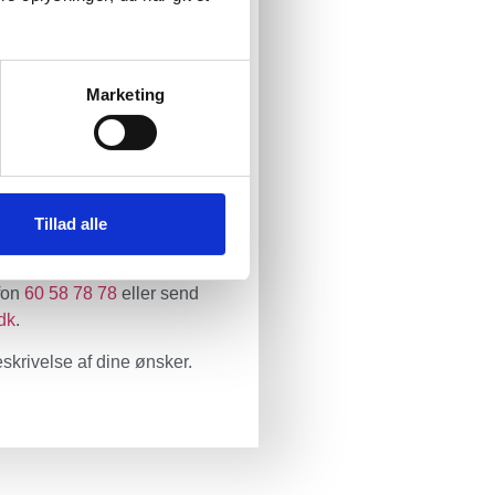
 uundgåeligt at den
pbygget en ny korrekt
Marketing
opbygningen som KS2000
t arbejde vi udfører.
 OG FÅ ET
Tillad alle
er et tilbud, skal du ikke
efon
60 58 78 78
eller send
dk
.
skrivelse af dine ønsker.