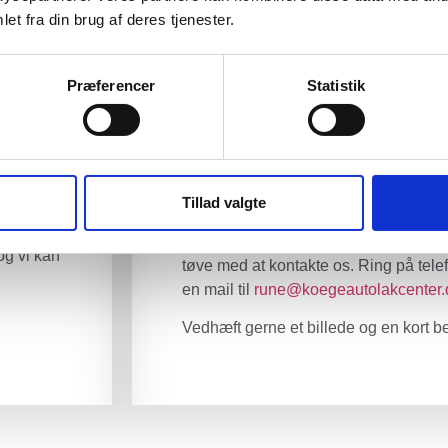
 dit
eller ridse som skal repareres, er det
et fra din brug af deres tjenester.
originale galvanisering bliver brudt.
n såkaldt
Derfor har vi fokus på, at der bliver o
Præferencer
Statistik
korrosionsbehandling og vi følger 
omt vejr
foreskriver. Vi yder 2 års garanti på al
 ligesom
. Alle
KONTAKT OS I DAG
Tillad valgte
GODT TILBUD
ftning,
Har du blot en forespørgsel, eller ønsk
og vi kan
tøve med at kontakte os. Ring på tel
en mail til
rune@koegeautolakcenter.
Vedhæft gerne et billede og en kort be